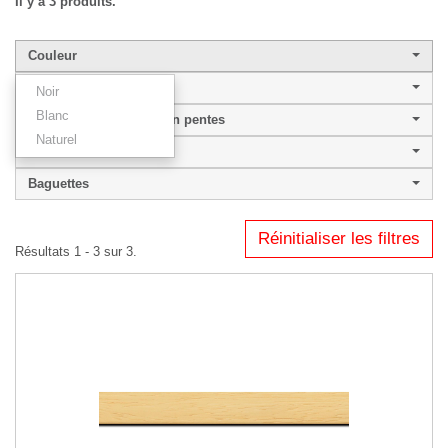
Il y a 3 produits.
Couleur
Largeur de baguette
Noir
Blanc
Couleur profil plat ou en pentes
Naturel
ANDERSON 25.50
Baguettes
Réinitialiser les filtres
Résultats 1 - 3 sur 3.