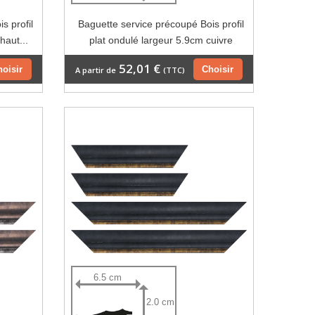
s profil
Baguette service précoupé Bois profil
haut...
plat ondulé largeur 5.9cm cuivre
52,01 €
hoisir
Choisir
A partir de
(TTC)
6.5 cm
2.0 cm