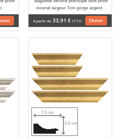
s profil
Baguette service précoupé Bois profil
...
incurvé largeur 7cm gorge argent...
33,91 €
hoisir
Choisir
A partir de
(TTC)
7.0 cm
3.0 cm