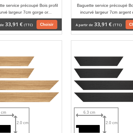
te service précoupé Bois profil
Baguette service précoupé Boi
urvé largeur 7cm gorge or...
incurvé largeur 7cm argent
33,91 €
33,91 €
Choisir
C
 de
(TTC)
A partir de
(TTC)
3 cm
6.3 cm
2.0 cm
2.0 cm