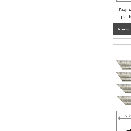
Baguet
plat 
A partir
6.