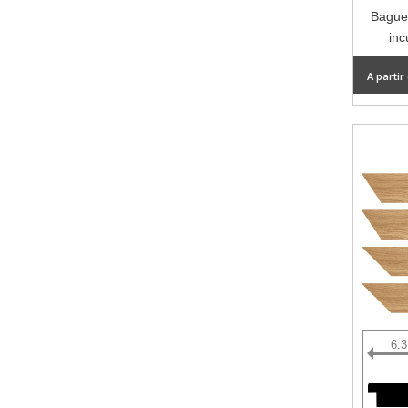
Baguet
inc
A partir
6.