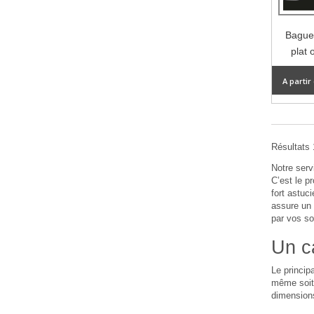
Baguet
plat 
A partir
Résultats 
Notre ser
C’est le p
fort astuc
assure un 
par vos so
Un c
Le princip
même soit 
dimensions