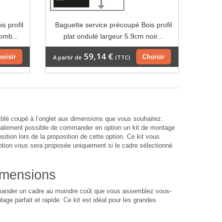
s profil
Baguette service précoupé Bois profil
omb...
plat ondulé largeur 5.9cm noir...
59,14 €
hoisir
Choisir
A partir de
(TTC)
lé coupé à l’onglet aux dimensions que vous souhaitez.
également possible de commander en option un kit de montage
sition lors de la proposition de cette option. Ce kit vous
option vous sera proposée uniquement si le cadre sélectionné
imensions
ommander un cadre au moindre coût que vous assemblez vous-
age parfait et rapide. Ce kit est idéal pour les grandes