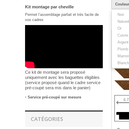
Couleu
Kit montage par cheville
Permet l’assemblage parfait et très facile de
Noir
vos cadres
Nature
Résultats 
Or
Cuivre
Argent
Plomb
Marron
Blanch
Ce kit de montage sera proposé
uniquement avec les baguettes éligibles
(service proposé quand le cadre service
pré-coupé sera mis dans le panier)
‣
Service pré-coupé sur mesure
6.
CATÉGORIES