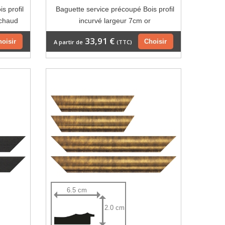
s profil
Baguette service précoupé Bois profil
 chaud
incurvé largeur 7cm or
33,91 €
hoisir
Choisir
A partir de
(TTC)
6.5 cm
2.0 cm