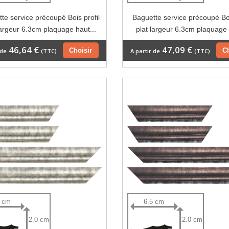
te service précoupé Bois profil
Baguette service précoupé Boi
largeur 6.3cm plaquage haut...
plat largeur 6.3cm plaquage 
46,64 €
47,09 €
Choisir
C
 de
(TTC)
A partir de
(TTC)
5 cm
6.5 cm
2.0 cm
2.0 cm