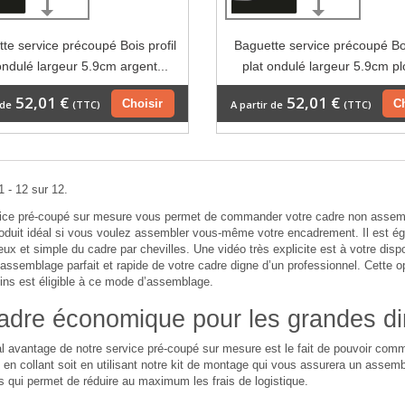
te service précoupé Bois profil
Baguette service précoupé Boi
ondulé largeur 5.9cm argent...
plat ondulé largeur 5.9cm pl
52,01 €
52,01 €
Choisir
C
 de
(TTC)
A partir de
(TTC)
1 - 12 sur 12.
vice pré-coupé sur mesure vous permet de commander votre cadre non assemb
roduit idéal si vous voulez assembler vous-même votre encadrement. Il est 
ieux et simple du cadre par chevilles. Une vidéo très explicite est à votre dispo
assemblage parfait et rapide de votre cadre digne d’un professionnel. Cette 
ins est éligible à ce mode d’assemblage.
adre économique pour les grandes d
al avantage de notre service pré-coupé sur mesure est le fait de pouvoir c
en collant soit en utilisant notre kit de montage qui vous assurera un assembl
 qui permet de réduire au maximum les frais de logistique.