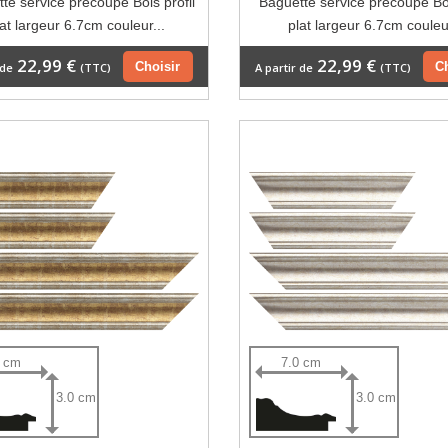
te service précoupé Bois profil
Baguette service précoupé Boi
lat largeur 6.7cm couleur...
plat largeur 6.7cm couleur
22,99 €
22,99 €
Choisir
C
 de
(TTC)
A partir de
(TTC)
0 cm
7.0 cm
3.0 cm
3.0 cm