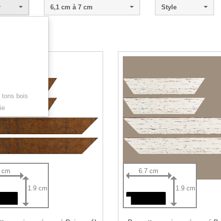
r
6,1 cm à 7 cm
Style
l
1 - 12 sur 12.
 tons bois
ie
7 cm
6.7 cm
1.9 cm
1.9 cm