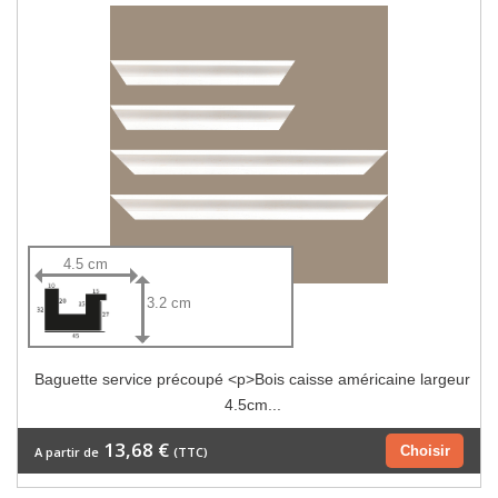
4.5 cm
3.2 cm
Baguette service précoupé <p>Bois caisse américaine largeur
4.5cm...
13,68 €
Choisir
A partir de
(TTC)