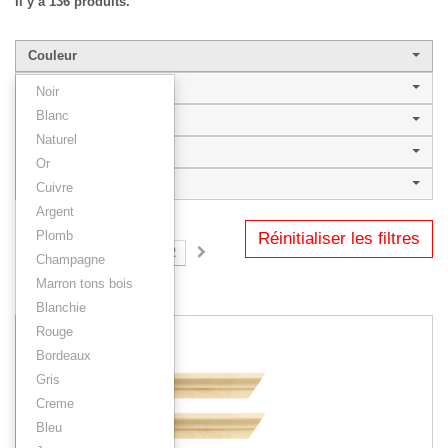
Il y a 136 produits.
Couleur
4,1 cm à 5 cm
Noir
Blanc
Style
Naturel
Famille
Or
Type
Cuivre
Argent
Plomb
Réinitialiser les filtres
1
2
3
...
12
Champagne
Marron tons bois
Résultats 1 - 12 sur 136.
Blanchie
Rouge
Bordeaux
Gris
Creme
Bleu