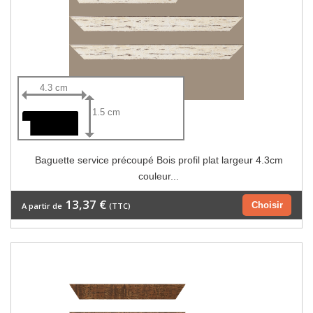
4.3 cm
1.5 cm
Baguette service précoupé Bois profil plat largeur 4.3cm
couleur...
13,37 €
Choisir
A partir de
(TTC)