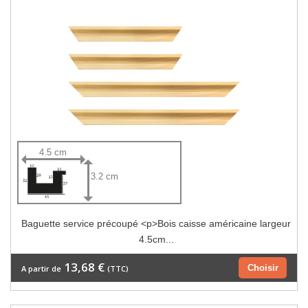
4.5 cm
3.2 cm
Baguette service précoupé <p>Bois caisse américaine largeur
4.5cm...
13,68 €
Choisir
A partir de
(TTC)