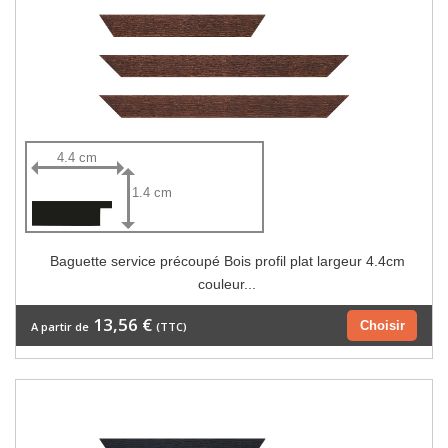
4.4 cm
1.4 cm
Baguette service précoupé Bois profil plat largeur 4.4cm
couleur...
13,56 €
Choisir
A partir de
(TTC)