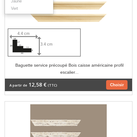
Jaune
Vert
4.4 cm
3.4 cm
Baguette service précoupé Bois caisse américaine profil
escalier...
12,58 €
Choisir
A partir de
(TTC)