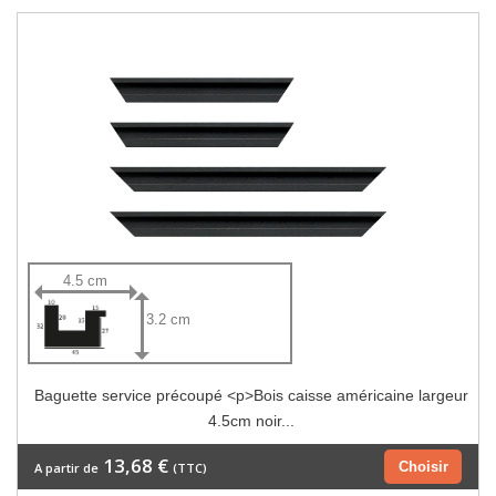
4.5 cm
3.2 cm
Baguette service précoupé <p>Bois caisse américaine largeur
4.5cm noir...
13,68 €
Choisir
A partir de
(TTC)