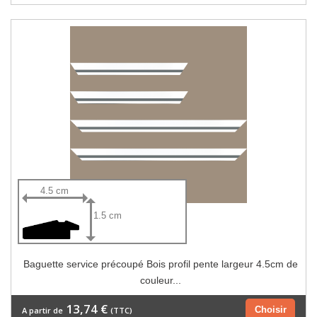
4.5 cm
1.5 cm
Baguette service précoupé Bois profil pente largeur 4.5cm de
couleur...
13,74 €
Choisir
A partir de
(TTC)