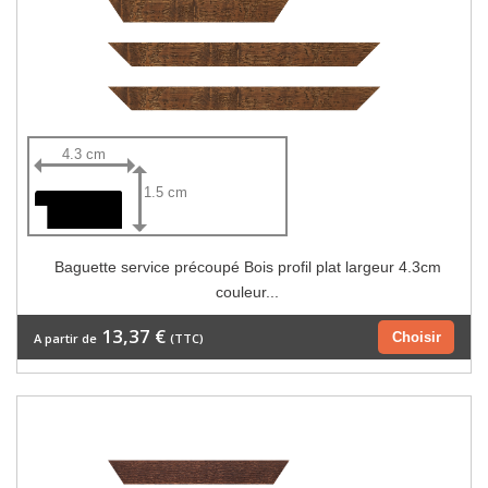
4.3 cm
1.5 cm
Baguette service précoupé Bois profil plat largeur 4.3cm
couleur...
13,37 €
Choisir
A partir de
(TTC)