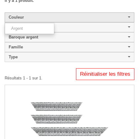
Il y a 1 produit.
Couleur
Largeur de baguette
Argent
Baroque argent
Famille
Type
Réinitialiser les filtres
Résultats 1 - 1 sur 1.