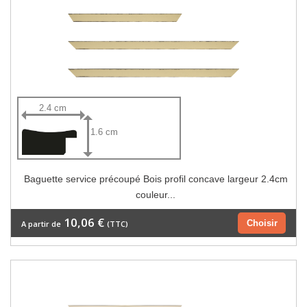
2.4 cm
1.6 cm
Baguette service précoupé Bois profil concave largeur 2.4cm
couleur...
10,06 €
Choisir
A partir de
(TTC)