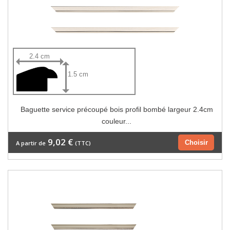
2.4 cm
1.5 cm
Baguette service précoupé bois profil bombé largeur 2.4cm
couleur...
9,02 €
Choisir
A partir de
(TTC)