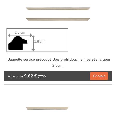
2.3 cm
1.6 cm
Baguette service précoupé Bois profil doucine inversée largeur
2.3cm...
9,62 €
Choisir
A partir de
(TTC)