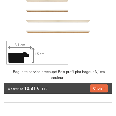
3.1 cm
1.5 cm
Baguette service précoupé Bois profil plat largeur 3,1cm
couleur...
10,81 €
Choisir
A partir de
(TTC)