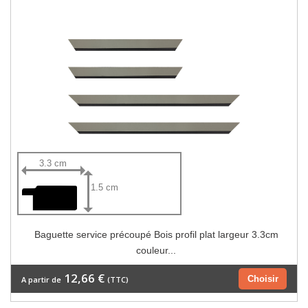
3.3 cm
1.5 cm
Baguette service précoupé Bois profil plat largeur 3.3cm
couleur...
12,66 €
Choisir
A partir de
(TTC)