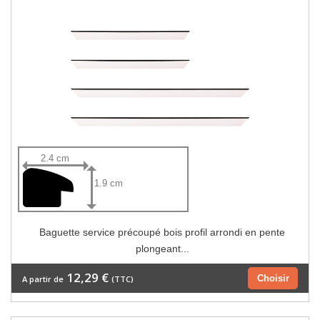
2.4 cm
1.9 cm
Baguette service précoupé bois profil arrondi en pente
plongeant...
12,29 €
Choisir
A partir de
(TTC)