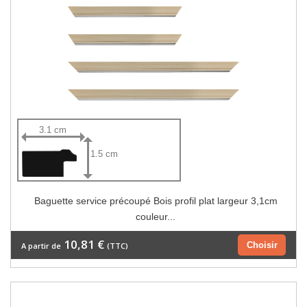
3.1 cm
1.5 cm
Baguette service précoupé Bois profil plat largeur 3,1cm
couleur...
10,81 €
Choisir
A partir de
(TTC)