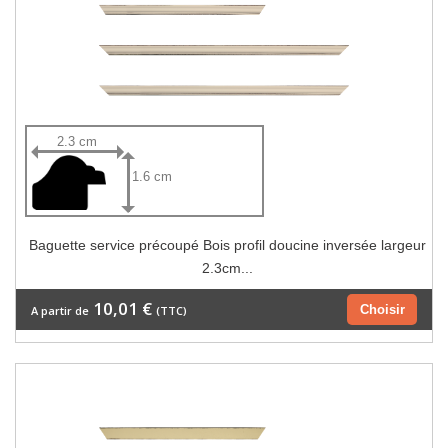
2.3 cm
1.6 cm
Baguette service précoupé Bois profil doucine inversée largeur
2.3cm...
10,01 €
Choisir
A partir de
(TTC)