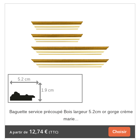
5.2 cm
1.9 cm
Baguette service précoupé Bois largeur 5.2cm or gorge crème
marie...
12,74 €
Choisir
A partir de
(TTC)