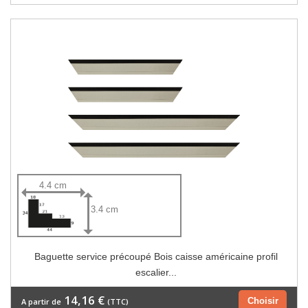
4.4 cm
3.4 cm
Baguette service précoupé Bois caisse américaine profil
escalier...
14,16 €
Choisir
A partir de
(TTC)