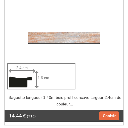
2.4 cm
1.6 cm
Baguette longueur 1.40m bois profil concave largeur 2.4cm de
couleur...
14,44 €
Choisir
(TTC)