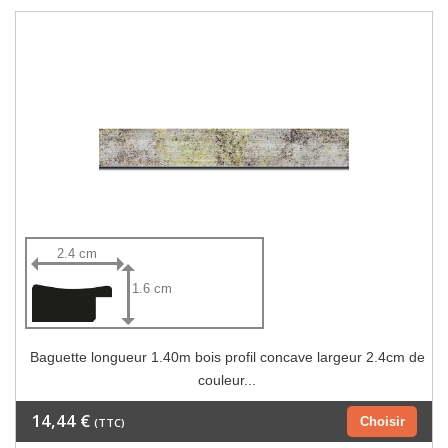
2.4 cm
1.6 cm
Baguette longueur 1.40m bois profil concave largeur 2.4cm de
couleur...
14,44 €
Choisir
(TTC)