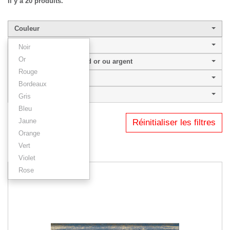
Il y a 20 produits.
Couleur
Largeur de baguette
Noir
Or
Intemporel couleur fond or ou argent
Rouge
Famille
Bordeaux
Baguettes
Gris
Bleu
Jaune
Réinitialiser les filtres
1
2
Orange
Vert
Résultats 1 - 12 sur 20.
Violet
Rose