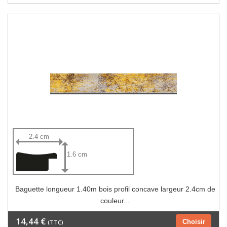
2.4 cm
1.6 cm
Baguette longueur 1.40m bois profil concave largeur 2.4cm de
couleur...
14,44 €
Choisir
(TTC)