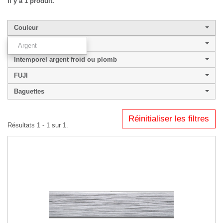
Il y a 1 produit.
Couleur
Largeur de baguette
Argent
Intemporel argent froid ou plomb
FUJI
Baguettes
Réinitialiser les filtres
Résultats 1 - 1 sur 1.