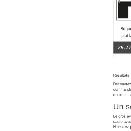
Bague
plat 
29,27
Résultats 1
Découvrez 
commande.
minimum de
Un se
Le gros av
cadre avec
N’hésitez 