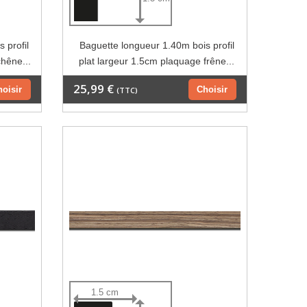
 profil
Baguette longueur 1.40m bois profil
chêne...
plat largeur 1.5cm plaquage frêne...
25,99 €
hoisir
Choisir
(TTC)
1.5 cm