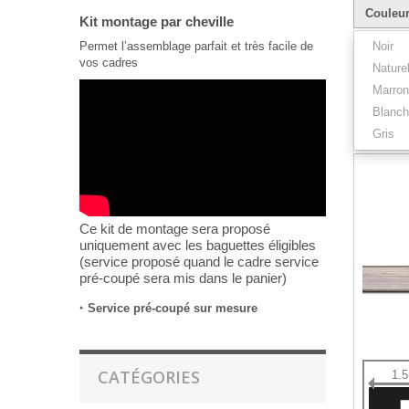
Couleu
Kit montage par cheville
Permet l’assemblage parfait et très facile de
Noir
vos cadres
Nature
Marron
Blanch
Résultats 1
Gris
Ce kit de montage sera proposé
uniquement avec les baguettes éligibles
(service proposé quand le cadre service
pré-coupé sera mis dans le panier)
‣
Service pré-coupé sur mesure
CATÉGORIES
1.