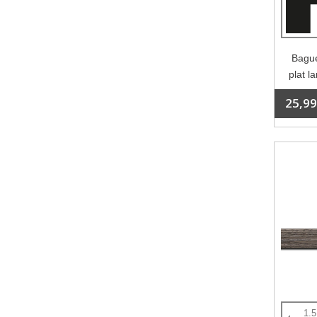
Bague
plat l
25,99
1.