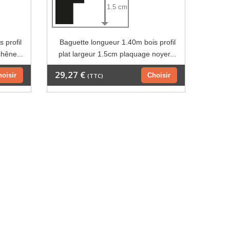
1.5 cm
 profil
Baguette longueur 1.40m bois profil
chêne...
plat largeur 1.5cm plaquage noyer...
29,27 €
hoisir
Choisir
(TTC)