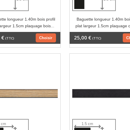
tte longueur 1.40m bois profil
Baguette longueur 1.40m bois
largeur 1.5cm plaquage bois...
plat largeur 1.5cm plaquage 
 €
25,00 €
Choisir
C
(TTC)
(TTC)
5 cm
1.5 cm