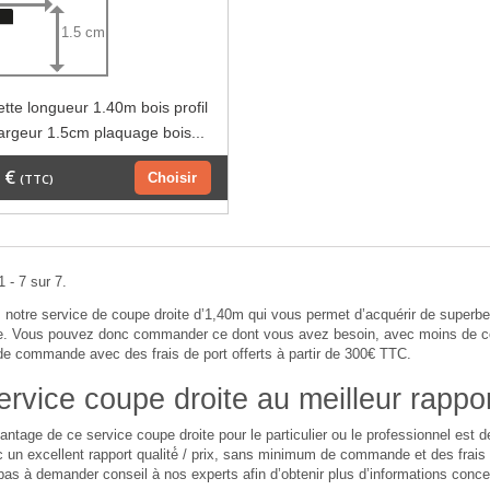
1.5 cm
tte longueur 1.40m bois profil
largeur 1.5cm plaquage bois...
 €
Choisir
(TTC)
 - 7 sur 7.
notre service de coupe droite d’1,40m qui vous permet d’acquérir de super
 Vous pouvez donc commander ce dont vous avez besoin, avec moins de cont
 commande avec des frais de port offerts à partir de 300€ TTC.
rvice coupe droite au meilleur rapport
antage de ce service coupe droite pour le particulier ou le professionnel est
 un excellent rapport qualité́ / prix, sans minimum de commande et des frais de
pas à demander conseil à nos experts afin d’obtenir plus d’informations conce