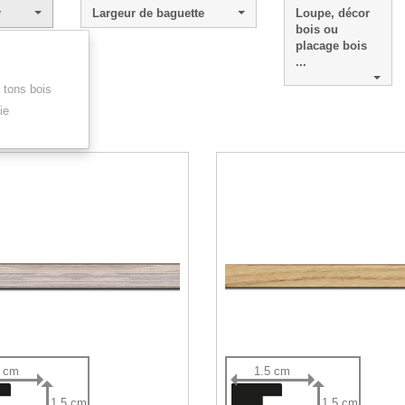
r
Largeur de baguette
Loupe, décor
bois ou
placage bois
...
l
 tons bois
ie
 - 7 sur 7.
5 cm
1.5 cm
1.5 cm
1.5 cm