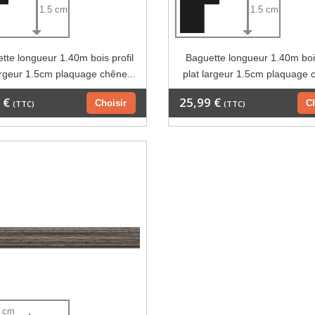
1.5 cm
1.5 cm
tte longueur 1.40m bois profil
Baguette longueur 1.40m bois
argeur 1.5cm plaquage chêne...
plat largeur 1.5cm plaquage 
 €
25,99 €
Choisir
C
(TTC)
(TTC)
5 cm