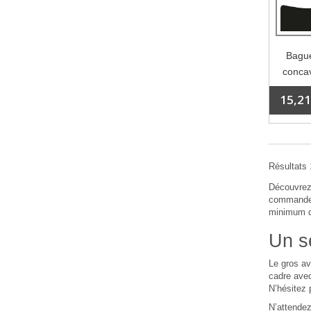
Bague
concav
15,21
Résultats 1
Découvrez 
commande.
minimum de
Un se
Le gros av
cadre avec
N’hésitez 
N’attendez