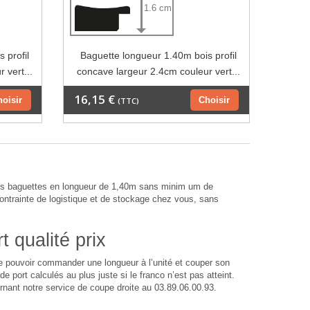
1.6 cm
 profil
Baguette longueur 1.40m bois profil
 vert...
concave largeur 2.4cm couleur vert...
16,15 €
hoisir
Choisir
(TTC)
bes baguettes en longueur de 1,40m sans minim um de
rainte de logistique et de stockage chez vous, sans
 qualité prix
 de pouvoir commander une longueur à l’unité et couper son
 port calculés au plus juste si le franco n’est pas atteint.
rnant notre service de coupe droite au 03.89.06.00.93.