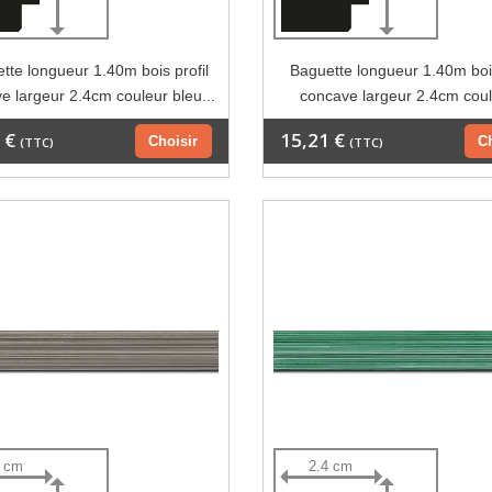
tte longueur 1.40m bois profil
Baguette longueur 1.40m bois
e largeur 2.4cm couleur bleu...
concave largeur 2.4cm coul
 €
15,21 €
Choisir
C
(TTC)
(TTC)
4 cm
2.4 cm