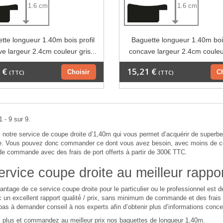
1.6 cm
1.6 cm
tte longueur 1.40m bois profil
Baguette longueur 1.40m bois
e largeur 2.4cm couleur gris...
concave largeur 2.4cm couleur
 €
15,21 €
Choisir
C
(TTC)
(TTC)
 - 9 sur 9.
notre service de coupe droite d’1,40m qui vous permet d’acquérir de super
 Vous pouvez donc commander ce dont vous avez besoin, avec moins de cont
 commande avec des frais de port offerts à partir de 300€ TTC.
rvice coupe droite au meilleur rapport
antage de ce service coupe droite pour le particulier ou le professionnel est
 un excellent rapport qualité́ / prix, sans minimum de commande et des frais de
pas à demander conseil à nos experts afin d’obtenir plus d’informations conce
 plus et commandez au meilleur prix nos baguettes de longueur 1,40m.