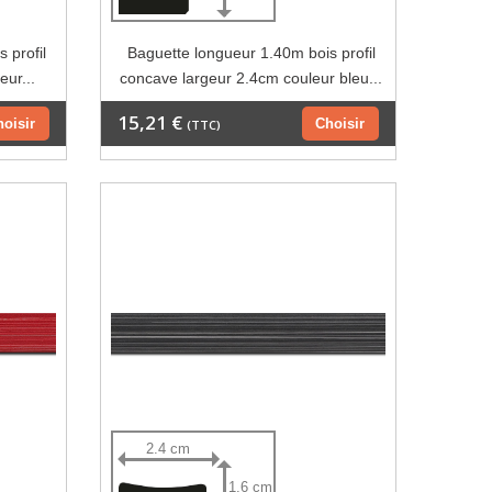
 profil
Baguette longueur 1.40m bois profil
eur...
concave largeur 2.4cm couleur bleu...
15,21 €
hoisir
Choisir
(TTC)
2.4 cm
1.6 cm