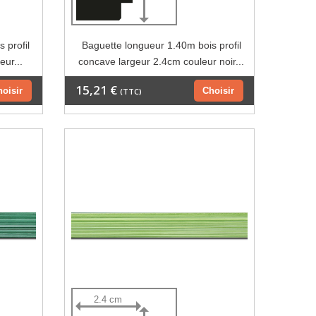
 profil
Baguette longueur 1.40m bois profil
eur...
concave largeur 2.4cm couleur noir...
15,21 €
hoisir
Choisir
(TTC)
2.4 cm