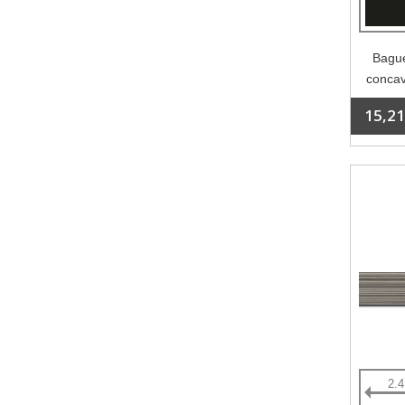
Bague
concav
15,21
2.