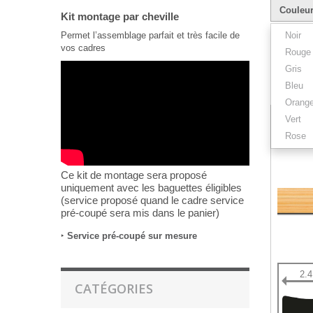
Couleu
Kit montage par cheville
Permet l’assemblage parfait et très facile de
Noir
vos cadres
Rouge
Gris
Bleu
Résultats 1
Orang
Vert
Rose
Ce kit de montage sera proposé
uniquement avec les baguettes éligibles
(service proposé quand le cadre service
pré-coupé sera mis dans le panier)
‣
Service pré-coupé sur mesure
2.
CATÉGORIES