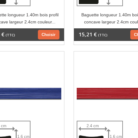
tte longueur 1.40m bois profil
Baguette longueur 1.40m bois
ave largeur 2.4cm couleur...
concave largeur 2.4cm coul
 €
15,21 €
Choisir
C
(TTC)
(TTC)
4 cm
2.4 cm
1.6 cm
1.6 cm