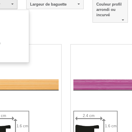
r
Largeur de baguette
Couleur profil
arrondi ou
incurvé
 - 9 sur 9.
e
4 cm
2.4 cm
1.6 cm
1.6 cm