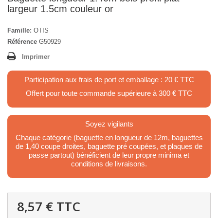
largeur 1.5cm couleur or
Famille:
OTIS
Référence
G50929
Imprimer
Participation aux frais de port et emballage : 20 € TTC
Offert pour toute commande supérieure à 300 € TTC
Soyez vigilants
Chaque catégorie (baguette en longueur de 12m, baguettes
de 1,40 coupe droites, baguette pré coupées, et plaques de
passe partout) bénéficient de leur propre minima et
conditions de livraisons.
8,57 €
TTC