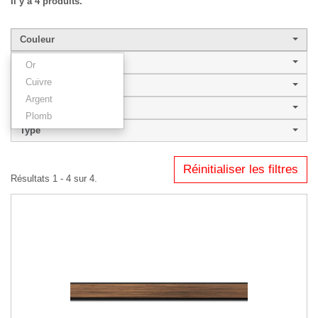
Il y a 4 produits.
Couleur
Largeur de baguette
Or
Cuivre
Style
Argent
OTIS
Plomb
Type
Réinitialiser les filtres
Résultats 1 - 4 sur 4.