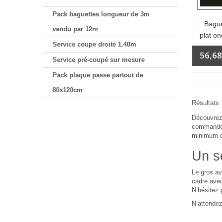
Pack baguettes longueur de 3m
Bague
vendu par 12m
plat o
Service coupe droite 1.40m
56,68
Service pré-coupé sur mesure
Pack plaque passe partout de
80x120cm
Résultats 1
Découvrez 
commande.
minimum de
Un se
Le gros av
cadre avec
N’hésitez 
N’attendez