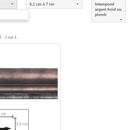
r
6,1 cm à 7 cm
Intemporel
argent froid ou
plomb
 - 1 sur 1.
5 cm
2.0 cm