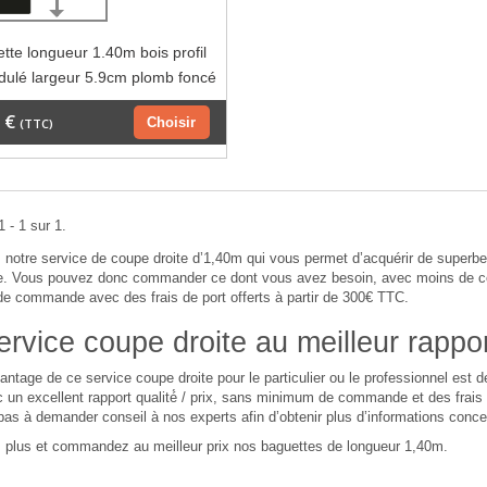
tte longueur 1.40m bois profil
ndulé largeur 5.9cm plomb foncé
 €
Choisir
(TTC)
 - 1 sur 1.
notre service de coupe droite d’1,40m qui vous permet d’acquérir de super
 Vous pouvez donc commander ce dont vous avez besoin, avec moins de cont
 commande avec des frais de port offerts à partir de 300€ TTC.
rvice coupe droite au meilleur rapport
antage de ce service coupe droite pour le particulier ou le professionnel est
 un excellent rapport qualité́ / prix, sans minimum de commande et des frais de
pas à demander conseil à nos experts afin d’obtenir plus d’informations conce
 plus et commandez au meilleur prix nos baguettes de longueur 1,40m.