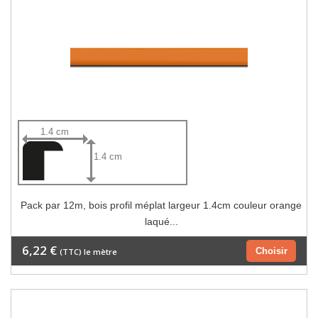
1.4 cm
1.4 cm
Pack par 12m, bois profil méplat largeur 1.4cm couleur orange
laqué...
6,22 €
Choisir
(TTC) le mètre