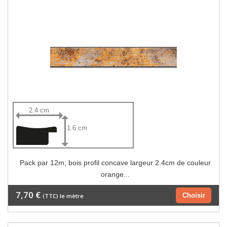
2.4 cm
1.6 cm
Pack par 12m, bois profil concave largeur 2.4cm de couleur
orange...
7,70 €
Choisir
(TTC) le mètre