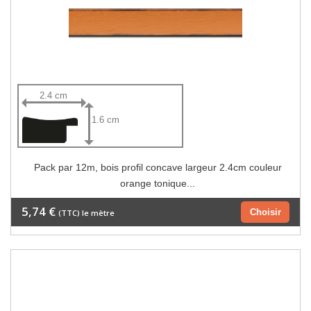
2.4 cm
1.6 cm
Pack par 12m, bois profil concave largeur 2.4cm couleur
orange tonique...
5,74 €
Choisir
(TTC) le mètre