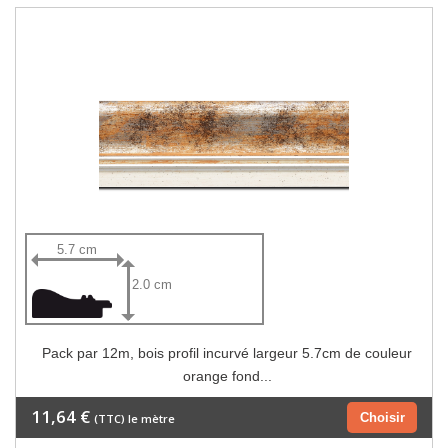
5.7 cm
2.0 cm
Pack par 12m, bois profil incurvé largeur 5.7cm de couleur
orange fond...
11,64 €
Choisir
(TTC) le mètre