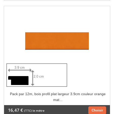
3.9 cm
2.0 cm
Pack par 12m, bois profil plat largeur 3.9cm couleur orange
mat...
16,47 €
Choisir
(TTC) le mètre