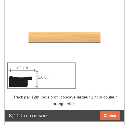
2.4 cm
1.6 cm
Pack par 12m, bois profil concave largeur 2.4cm couleur
orange effet...
8,11 €
Choisir
(TTC) le mètre