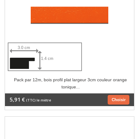
3.0 cm
1.4 cm
Pack par 12m, bois profil plat largeur 3cm couleur orange
tonique...
5,91 €
Choisir
(TTC) le mètre