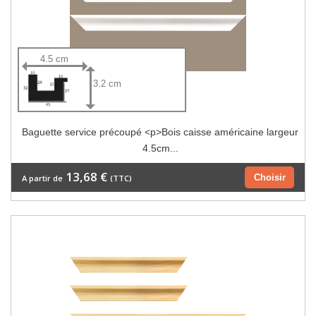
4.5 cm
3.2 cm
Baguette service précoupé <p>Bois caisse américaine largeur
4.5cm...
13,68 €
Choisir
A partir de
(TTC)