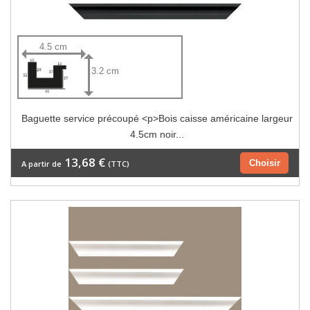
4.5 cm
3.2 cm
Baguette service précoupé <p>Bois caisse américaine largeur
4.5cm noir...
13,68 €
Choisir
A partir de
(TTC)