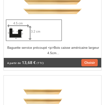
4.5 cm
3.2 cm
Baguette service précoupé <p>Bois caisse américaine largeur
4.5cm...
13,68 €
Choisir
A partir de
(TTC)