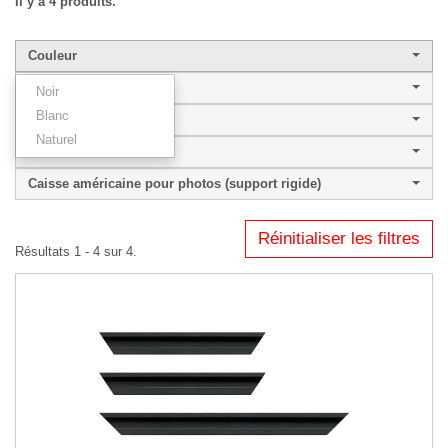
Il y a 4 produits.
Couleur
Largeur de baguette
Noir
Blanc
Style
Naturel
Famille
Caisse américaine pour photos (support rigide)
Réinitialiser les filtres
Résultats 1 - 4 sur 4.