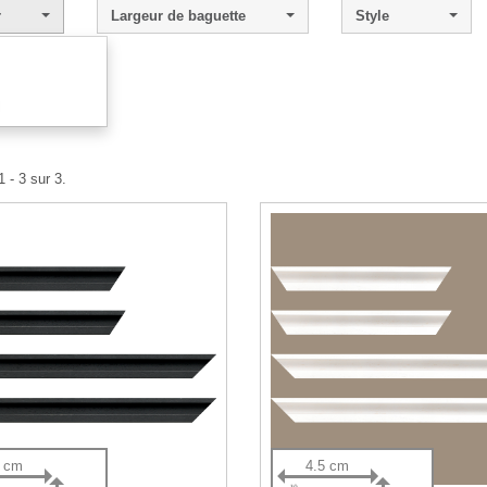
r
Largeur de baguette
Style
l
 - 3 sur 3.
5 cm
4.5 cm