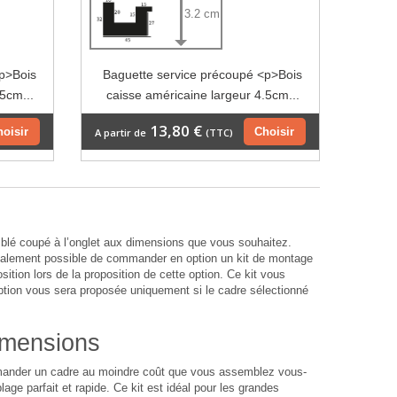
3.2 cm
<p>Bois
Baguette service précoupé <p>Bois
5cm...
caisse américaine largeur 4.5cm...
13,80 €
hoisir
Choisir
A partir de
(TTC)
lé coupé à l’onglet aux dimensions que vous souhaitez.
également possible de commander en option un kit de montage
sition lors de la proposition de cette option. Ce kit vous
option vous sera proposée uniquement si le cadre sélectionné
imensions
ommander un cadre au moindre coût que vous assemblez vous-
age parfait et rapide. Ce kit est idéal pour les grandes