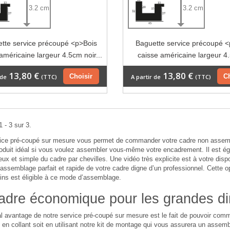
3.2 cm
3.2 cm
tte service précoupé <p>Bois
Baguette service précoupé 
américaine largeur 4.5cm noir...
caisse américaine largeur 4.
13,80 €
13,80 €
Choisir
C
 de
(TTC)
A partir de
(TTC)
 - 3 sur 3.
vice pré-coupé sur mesure vous permet de commander votre cadre non assemb
roduit idéal si vous voulez assembler vous-même votre encadrement. Il est 
ieux et simple du cadre par chevilles. Une vidéo très explicite est à votre dispo
assemblage parfait et rapide de votre cadre digne d’un professionnel. Cette 
ins est éligible à ce mode d’assemblage.
adre économique pour les grandes d
al avantage de notre service pré-coupé sur mesure est le fait de pouvoir c
en collant soit en utilisant notre kit de montage qui vous assurera un assembl