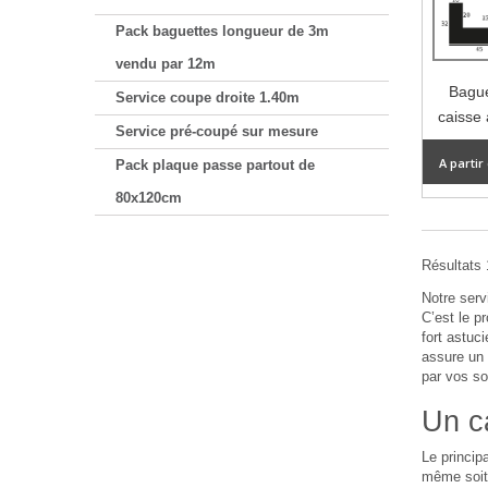
Pack baguettes longueur de 3m
vendu par 12m
Bague
Service coupe droite 1.40m
caisse 
Service pré-coupé sur mesure
A partir
Pack plaque passe partout de
80x120cm
Résultats 1
Notre ser
C’est le p
fort astuc
assure un 
par vos so
Un c
Le princip
même soit 