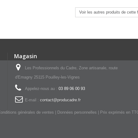
Voir les autres produits de cette 
Magasin
Les Professionnels du Cadre, Zone artisanale, route
d'Emagny 25115 Pouilley-les-Vignes
Appelez-nous au :
03 89 06 00 93
E-mail :
contact@producadre.fr
onditions générales de ventes
|
Données personnelles
| Prix exprimés en TT