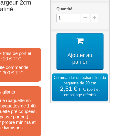
t largeur 2cm
atiné
Quantité
x frais de port et
Ajouter au
 : 20 € TTC
panier
toute commande
 à 300 € TTC
Commander un échantillon de
baguette de 20 cm
2,51 €
TTC
(port et
igilants
emballage offerts)
ie (baguette en
 baguettes de 1,40
guette pré coupées,
 passe partout)
ur propre minima et
e livraisons.