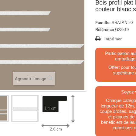
Bois profil pla
couleur blanc s
Famille:
BRATAN 20
Référence
G23519
Imprimer
Participation au
emballage
Offert pour 
supérieure
Agrandir l'image
Soyez v
Chaque catégor
longueur de 12m,
1.4 cm
coupe droites, ba
et plaques de
bénéficient de le
conditions d
2.0 cm