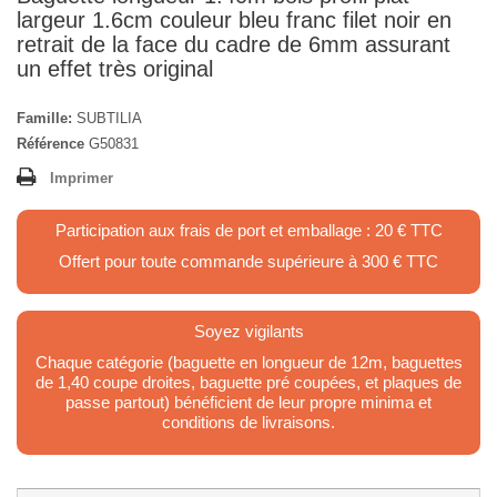
largeur 1.6cm couleur bleu franc filet noir en
retrait de la face du cadre de 6mm assurant
un effet très original
Famille:
SUBTILIA
Référence
G50831
Imprimer
Participation aux frais de port et emballage : 20 € TTC
Offert pour toute commande supérieure à 300 € TTC
Soyez vigilants
Chaque catégorie (baguette en longueur de 12m, baguettes
de 1,40 coupe droites, baguette pré coupées, et plaques de
passe partout) bénéficient de leur propre minima et
conditions de livraisons.