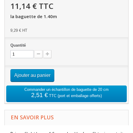
11,14 €
TTC
la baguette de 1.40m
9,29 €
HT
Quantité
Ajouter au panier
Commander un échantillon de baguette de 20 cm
2,51 €
TTC
(port et emballage offerts)
EN SAVOIR PLUS