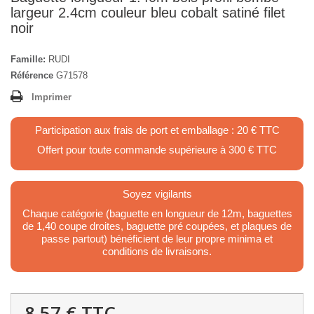
largeur 2.4cm couleur bleu cobalt satiné filet
noir
Famille:
RUDI
Référence
G71578
Imprimer
Participation aux frais de port et emballage : 20 € TTC
Offert pour toute commande supérieure à 300 € TTC
Soyez vigilants
Chaque catégorie (baguette en longueur de 12m, baguettes
de 1,40 coupe droites, baguette pré coupées, et plaques de
passe partout) bénéficient de leur propre minima et
conditions de livraisons.
8,57 €
TTC